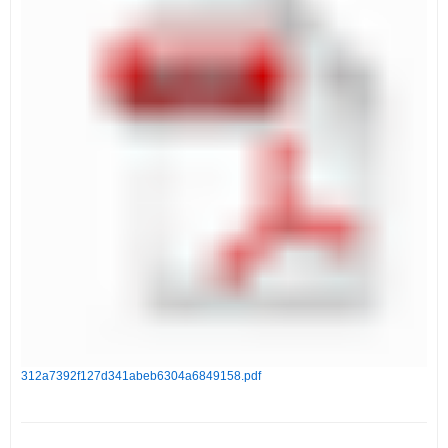
312a7392f127d341abeb6304a6849158.pdf