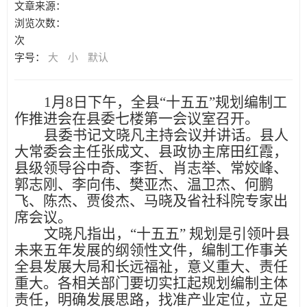
文章来源：
浏览次数：
次
字号：
大
小
默认
1月8
日
下午，全县
“十五五”规划编制工
作推进会在县委七楼第一会议室召开。
县委书记文晓凡主持会议并讲话。县人
大常委会主任张成文、县政协主席田红霞，
县级领导谷中奇、李哲、肖志举、常姣峰、
郭志刚、李向伟、樊亚杰、温卫杰、何鹏
飞、陈杰、贾俊杰、马晓及省社科院专家出
席会议。
文晓凡指出
，
“十五五” 规划是引领叶县
未来
五
年发展的纲领性文件，编制工作事关
全县发展大局和长远福祉，意义重大、责任
重大。各相关部门要切实扛起规划编制主体
责任，明确发展思路，找准产业定位，立足