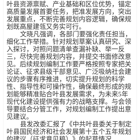
叶县资源禀赋、产业基础和区位优势，锚定
高质量发展首要任务，把准发展方向，突出
发展重点，不断完善规划内容逻辑，确保规
划既高屋建瓴又务实可行。
文晓凡强调
，
各部门要强化责任担当，
细化工作举措。针对规划草案认真研究、深
入探讨，对照问题清单查漏补缺、举一反
三，尽快完善规划内容，并提交书面修改意
见。后续规划编制工作要严格按照专家把关
论证、征求县级干部意见、广泛吸纳社会建
议的步骤有序推进，切实提升规划的科学
性、指导性和可操作性，确保最终形成的规
划能够精准贴合叶县发展需求，为未来
5年
现代化建设提供强有力的战略支撑。与会领
导要结合分管工作，对规划编制工作提出意
见建议。
县发改委汇报了《中共叶县委关于制定
叶县国民经济和社会发展第十五个五年规划
的建议（征求意见稿）》的起草情况。