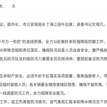
数：
次
会议，副市长、市公安局局长丁海江莅叶出席；县委书记文晓凡
不可万一失防"的底线思维，全力以赴做好本轮强降雨防御工作
众转移流程和责任落实，确保防汛巡查人员自身安全；要严格执
民兵防汛队及村级防汛力量需全员在岗待命；要提前备足防汛
生命财产安全，必须不折不扣落实各项部署，聚焦独居老人、
临时留宿人员；各乡镇要全域排查辖区隐患，确保不留死角、不
一线调度防汛工作，全力保障安全度汛。
工作；温卫杰通报防汛情况；县气象局汇报本轮降水情况及下