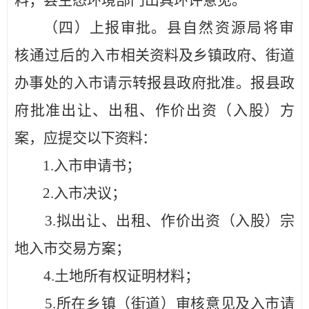
料；
县
生态环境部门出具环评意见
。
（四）上报审批。
县
自然资源局将审
核通过后的入市
相关资料及乡镇政府、街道
办事处的入市请示转报
县
政府批准。
报
县
政
府批准出让、出租、作价出资（入股）方
案，应提交
以下资料：
1.入市申请书；
2.入市决议；
3.拟出让、出租、作价出资（入股）宗
地入市交易方案；
4.土地所有权证明材料；
5.所在乡
镇（街道）
审核意见及入市请