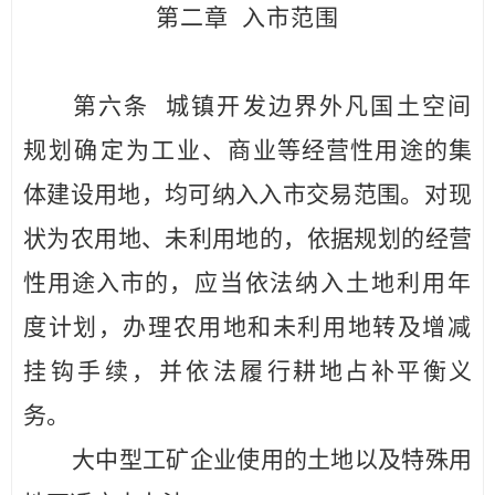
第二章
入市范围
第
六
条
城镇开发边界外凡国土空间
规划
确定为工业、
商业等经营性用途的集
体建设用地，均可纳入入市交易
范围。
对
现
状为农用地、未利用地的，依据规划的经营
性用途入市的
，
应当
依法纳入土地利用年
度计划，办理农用地和未利用地转及增减
挂钩手续，并依法履
行耕地占补平衡义
务。
大中型工矿企业使用的土地以及特殊用