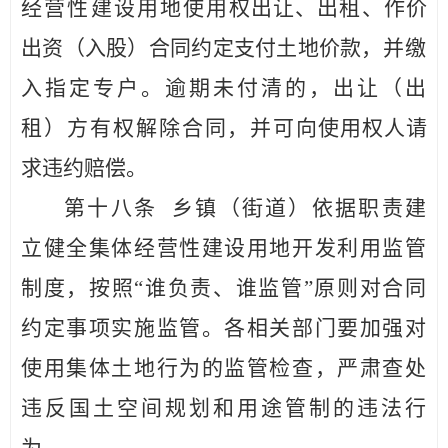
经营性建设用地使
用权出让、出租、作价
出资（入股）合同约定支付土地价款，
并缴
入
指定专户。逾期未付清的，出让（出
租）方有权解
除合同，并可
向使用权人请
求违约赔偿。
第十
八
条
乡镇
（
街道
）
依据职责建
立健全集体经
营性建设用地开发利用监管
制度，按照
“谁负责、谁监管”原则对合同
约定事项实施监管。各相关部门要加强对
使用集体土地行
为的监管检查，严肃查处
违反国土空间规划
和用途管制的违法行