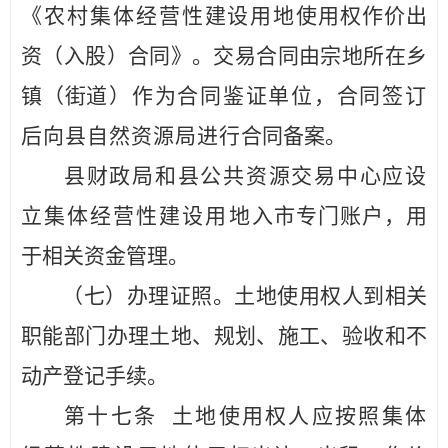
《农村集体经营性建
设用地
使用权作价出
资（入股）合同》。交易合同由宗地所在乡
镇（街
道）作为合同鉴证单位，合同签订
后向
县
自然资源
局
进行
合同备案。
县
财政局和
县
公共资源交易中心
应设
立集体经营性建设用地
入市专门账户，用
于相关资金管理。
（七）办理证照。
土地使用权人到相关
职能部门办理土地、
规划、施工、验收和不
动产登记手续。
第十
七
条
土地使用权人应按照集体