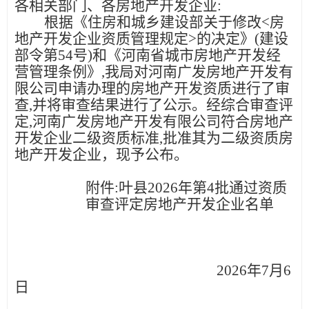
各相关部门、
各房地产开发企业
:
根据《住房和城乡建设部关于修改
<房
地产开发企业资质管理规定>的决定》(建设
部令第54号)和《河南省城市房地产开发经
营管理条例》,我局
对河南广发房地产开发有
限公司
申请
办理的
房地产开发
资质
进行了审
查
,并将
审查
结果进行了公示。经综合审查评
定
,
河南广发房地产开发有限公司
符合房地产
开发企业
二级
资质标准
,批准其为
二级
资质房
地产开发企业
，现予公布。
附件
:
叶县
20
26
年第
4
批
通过
资质
审查评定
房地产开发
企业
名单
20
26
年
7
月
6
日