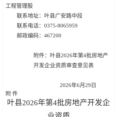
工程管理股
联系地址：
叶县广安路中段
联系电话：
0375-8065959
邮政编码：
467
2
00
附件：
叶县
20
26
年第
4
批房地产
开发企业资质审查意见表
20
26
年
6
月
29
日
附
件
叶县
202
6
年第
4
批房地产开发企
业资质