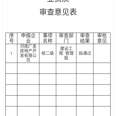
审查意见表
序
申报企
事项
审
查部
审
查
审批
号
业
名称
门
结果
意见
河南广发
建设工
房地产开
1
核二级
程
管理
拟通过
发有限公
股
司