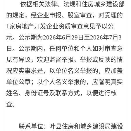
依据相关法律、法规和住房城乡建设部
的规定，经企业申报
、股室审查，对受理的
1家
房地产开发企业资质
审查意见
予以公
示。公示期为
20
26
年
6
月
29
日至
20
26
年
7
月
3
日。公示期内，
任何单位和个人如对审查意
见有异议，欢迎监督举报。举报或反映的情
况应实事求是，
以单位名义举报的，应加盖
单位公章；以个人名义举报的，应署明真实
姓名、身份证号及联系方式
，以便进行核
查
。
联系单位：
叶县住房和城乡建设局建设